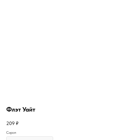
Флэт Уайт
209
₽
Сироп