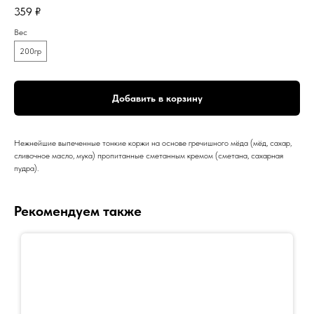
359
₽
Вес
200гр
Добавить в корзину
Нежнейшие выпеченные тонкие коржи на основе гречишного мёда (мëд, сахар,
сливочное масло, мука) пропитанные сметанным кремом (сметана, сахарная
пудра).
Рекомендуем также