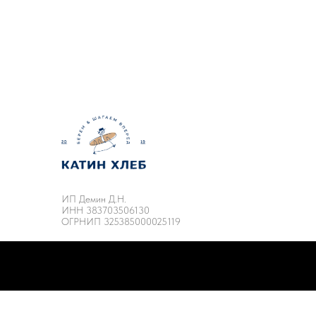
ИП Демин Д.Н.
ИНН 383703506130
ОГРНИП 325385000025119