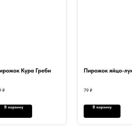
ирожок Кура Греби
Пирожок яйцо-лу
9
₽
79
₽
В корзину
В корзину