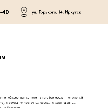
0-40
ул. Горького, 14, Иркутск
ем
очная обжаренная котлета из нута (фалафель - популярный
ипте), с домашним чесночным соусом, с маринованным
ом и брокколи.