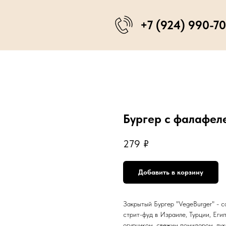
+7 (924) 990-7
Бургер с фалафел
279
₽
Добавить в корзину
Закрытый Бургер "VegeBurger" - с
стрит-фуд в Израиле, Турции, Ег
огурчиком, свежим помидором, лук